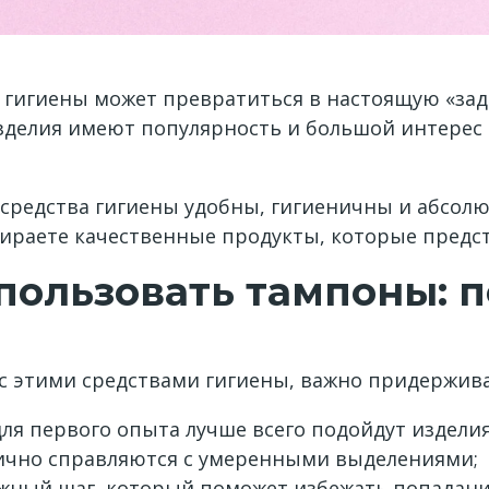
 гигиены может превратиться в настоящую «зада
делия имеют популярность и большой интерес к
и средства гигиены удобны, гигиеничны и абсо
ираете качественные продукты, которые предста
пользовать тампоны: 
 с этими средствами гигиены, важно придержива
я первого опыта лучше всего подойдут изделия
лично справляются с умеренными выделениями;
ажный шаг, который поможет избежать попадани