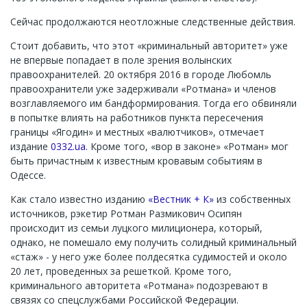
Сейчас продолжаются неотложные следственные действия.
Стоит добавить, что этот «криминальный авторитет» уже
не впервые попадает в поле зрения волынских
правоохранителей. 20 октября 2016 в городе Любомль
правоохранители уже задерживали «Ротмана» и членов
возглавляемого им бандформирования. Тогда его обвиняли
в попытке влиять на работников пункта пересечения
границы «Ягодин» и местных «валютчиков», отмечает
издание
0332.ua.
Кроме того, «вор в законе» «Ротман» мог
быть причастным к известным кровавым событиям в
Одессе.
Как стало известно изданию
«Вестник + К»
из собственных
источников, рэкетир Ротман Размикович Осипян
происходит из семьи луцкого милиционера, который,
однако, не помешало ему получить солидный криминальный
«стаж» - у него уже более полдесятка судимостей и около
20 лет, проведенных за решеткой. Кроме того,
криминального авторитета «Ротмана» подозревают в
связях со спецслужбами Российской Федерации.