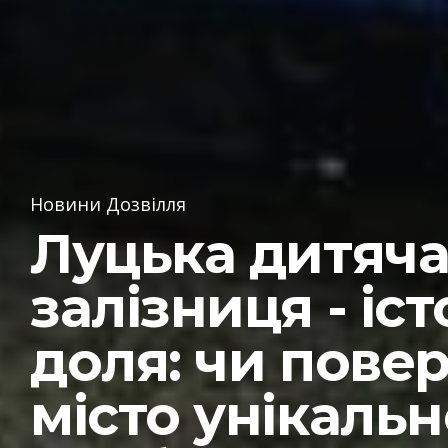
Новини Дозвілля
Луцька дитяч
залізниця - іст
доля: чи пове
місто унікальн