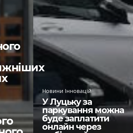
ного
ижніших
их
Новини Інновацій
У Луцьку за
паркування можна
буде заплатити
ого
онлайн через
ного