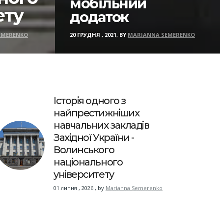
мобільний
ету
додаток
EMERENKO
20 ГРУДНЯ , 2021, BY
MARIANNA SEMERENKO
Історія одного з
найпрестижніших
навчальних закладів
Західної України -
Волинського
національного
університету
01 липня , 2026
,
by
Marianna Semerenko