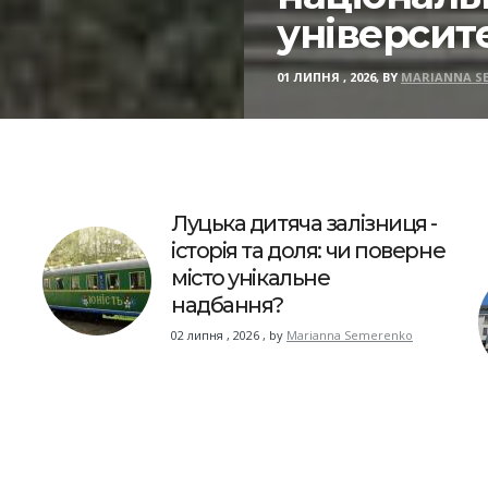
університ
01 ЛИПНЯ , 2026, BY
MARIANNA S
Луцька дитяча залізниця -
історія та доля: чи поверне
місто унікальне
надбання?
02 липня , 2026
,
by
Marianna Semerenko