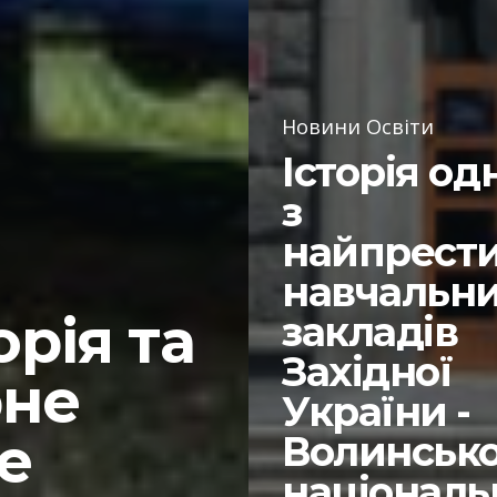
Новини Освіти
Історія од
з
найпрест
а
навчальн
орія та
закладів
Західної
рне
України -
е
Волинськ
національ