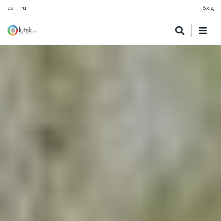
ua
|
ru
Вхід