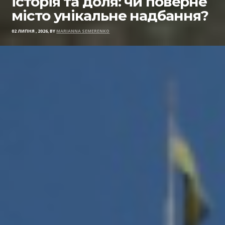
історія та доля: чи поверне
місто унікальне надбання?
02 ЛИПНЯ , 2026, BY
MARIANNA SEMERENKO