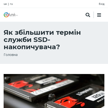
ua
|
ru
Вхід
Як збільшити термін
служби SSD-
накопичувача?
Рядок
Головна
навіґації