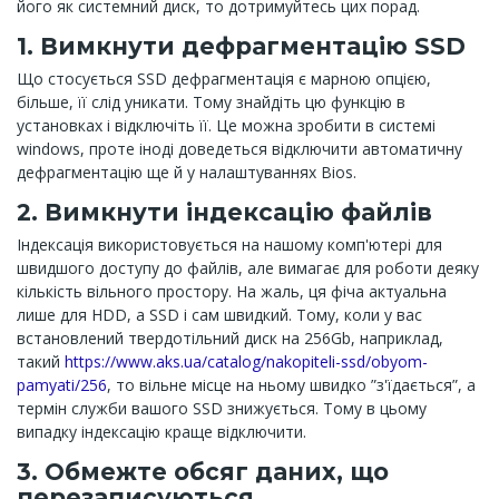
його як системний диск, то дотримуйтесь цих порад.
1. Вимкнути дефрагментацію SSD
Що стосується SSD дефрагментація є марною опцією,
більше, її слід уникати. Тому знайдіть цю функцію в
установках і відключіть її. Це можна зробити в системі
windows, проте іноді доведеться відключити автоматичну
дефрагментацію ще й у налаштуваннях Bios.
2. Вимкнути індексацію файлів
Індексація використовується на нашому комп'ютері для
швидшого доступу до файлів, але вимагає для роботи деяку
кількість вільного простору. На жаль, ця фіча актуальна
лише для HDD, а SSD і сам швидкий. Тому, коли у вас
встановлений твердотільний диск на 256Gb, наприклад,
такий
https://www.aks.ua/catalog/nakopiteli-ssd/obyom-
pamyati/256
, то вільне місце на ньому швидко ”з'їдається”, а
термін служби вашого SSD знижується. Тому в цьому
випадку індексацію краще відключити.
3. Обмежте обсяг даних, що
перезаписуються.