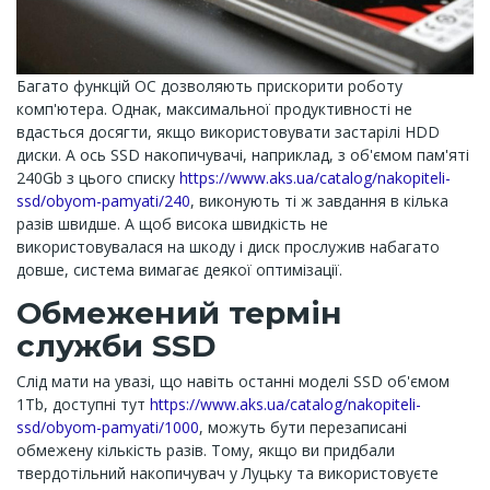
Багато функцій ОС дозволяють прискорити роботу
комп'ютера. Однак, максимальної продуктивності не
вдасться досягти, якщо використовувати застарілі HDD
диски. А ось SSD накопичувачі, наприклад, з об'ємом пам'яті
240Gb з цього списку
https://www.aks.ua/catalog/nakopiteli-
ssd/obyom-pamyati/240
, виконують ті ж завдання в кілька
разів швидше. А щоб висока швидкість не
використовувалася на шкоду і диск прослужив набагато
довше, система вимагає деякої оптимізації.
Обмежений термін
служби SSD
Слід мати на увазі, що навіть останні моделі SSD об'ємом
1Tb, доступні тут
https://www.aks.ua/catalog/nakopiteli-
ssd/obyom-pamyati/1000
, можуть бути перезаписані
обмежену кількість разів. Тому, якщо ви придбали
твердотільний накопичувач у Луцьку та використовуєте