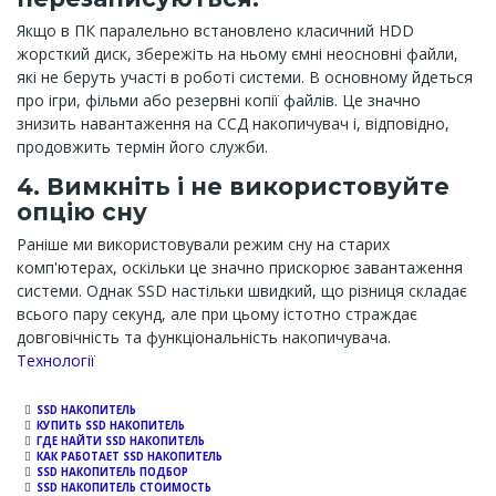
Якщо в ПК паралельно встановлено класичний HDD
жорсткий диск, збережіть на ньому ємні неосновні файли,
які не беруть участі в роботі системи. В основному йдеться
про ігри, фільми або резервні копії файлів. Це значно
знизить навантаження на ССД накопичувач і, відповідно,
продовжить термін його служби.
4. Вимкніть і не використовуйте
опцію сну
Раніше ми використовували режим сну на старих
комп'ютерах, оскільки це значно прискорює завантаження
системи. Однак SSD настільки швидкий, що різниця складає
всього пару секунд, але при цьому істотно страждає
довговічність та функціональність накопичувача.
Channel
Технології
SSD НАКОПИТЕЛЬ
КУПИТЬ SSD НАКОПИТЕЛЬ
ГДЕ НАЙТИ SSD НАКОПИТЕЛЬ
КАК РАБОТАЕТ SSD НАКОПИТЕЛЬ
SSD НАКОПИТЕЛЬ ПОДБОР
SSD НАКОПИТЕЛЬ СТОИМОСТЬ