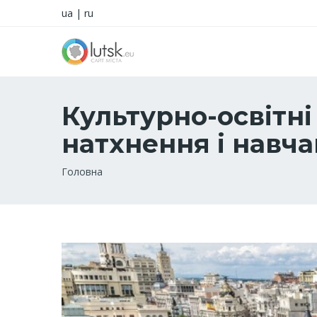
ua
|
ru
Культурно-освітні 
натхнення і навч
Рядок
Головна
навіґації