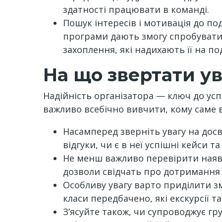
здатності працювати в команді.
Пошук інтересів і мотивація до по
програми дають змогу спробувати с
захоплення, які надихають її на 
На що звертати ув
Надійність організатора — ключ до усп
важливо всебічно вивчити, кому саме 
Насамперед зверніть увагу на досві
відгуки, чи є в неї успішні кейси т
Не менш важливо перевірити наявні
дозволи свідчать про дотримання с
Особливу увагу варто приділити зм
класи передбачено, які екскурсії т
З’ясуйте також, чи супроводжує г