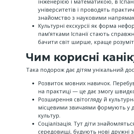
інженерією і математикою, в Іспані
університетів і проводять практич
знайомство з науковими напрямам
Культурні екскурсії як форма неф
пам’ятками Іспанії стають справжні
бачити світ ширше, краще розуміти
Чим корисні каніку
Така подорож дає дітям унікальний до
Розвиток мовних навичок. Перебу
на практиці — це дає змогу швидк
Розширення світогляду й культурна 
місцевими звичаями формують у ді
культур.
Соціалізація. Тут діти знайомлять
середовищі, будують нові дружні з