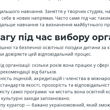
дальшого навчання. Заняття у творчих студіях, н
ебе в нових напрямах. Часто саме під час таких
подальше навчання та визначення майбутнього пр
агу під час вибору орг
ішної та безпечної освітньої поїздки дитини за
ви довіряєте цей відповідальний процес.
д організації: скільки років вона працює у сфері 
а рекомендації від батьків.
сть ліцензій, акредитацій і членства в міжнарод
тандартів якості, прозорість та відповідальніст
істу самої програми: чи містить вона освітній к
а культурні заходи заплановано.
рупу куратор — бажано україномовний, який змож