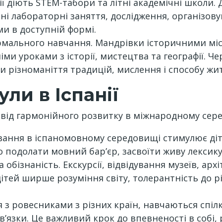
ї діють STEM-табори та літні академічні школи. Д
ні лабораторні заняття, дослідження, організову
и в доступній формі.
ормального навчання. Мандрівки історичними мі
ми уроками з історії, мистецтва та географії. Ч
 різноманіття традицій, мислення і способу жит
ли в Іспанії
свід гармонійного розвитку в міжнародному сер
вання в іспаномовному середовищі стимулює ді
о подолати мовний бар’єр, засвоїти живу лексик
обізнаність. Екскурсії, відвідування музеїв, арх
тей ширше розуміння світу, толерантність до рі
ся з ровесниками з різних країн, навчаються спі
в’язки. Це важливий крок до впевненості в собі,