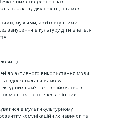
еякі з них створені на базі
ють проєктну діяльність, а також
сцями, музеями, архітектурними
ерез занурення в культуру діти вчаться
тя.
едовищі.
тей до активного використання мови
у та вдосконалити вимову.
ітектурних пам’яток і знайомство з
зноманіття та інтерес до інших
лкуватися в мультикультурному
 розвитку комунікаційних навичок та