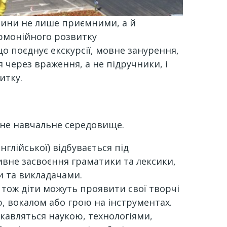
итини не лише приємними, а й
рмонійного розвитку
о поєднує екскурсії, мовне занурення,
 через враження, а не підручники, і
итку.
сне навчальне середовище.
глійської) відбувається під
ивне засвоєння граматики та лексики,
и та викладачами.
 тож діти можуть проявити свої творчі
, вокалом або грою на інструментах.
ікавляться наукою, технологіями,