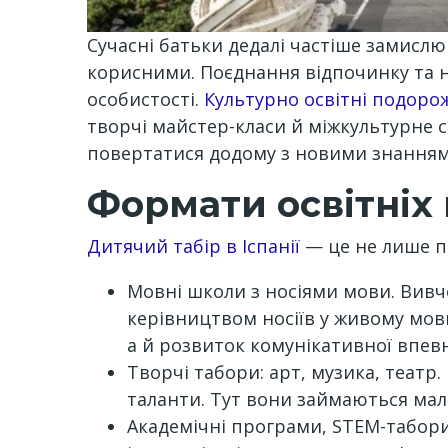
Сучасні батьки дедалі частіше замислю
корисними. Поєднання відпочинку та 
особистості.
Культурно освітні подоро
творчі майстер-класи й міжкультурне с
повертатися додому з новими знанням
Формати освітніх п
Дитячий табір в Іспанії
— це не лише п
Мовні школи з носіями мови. Вивче
керівництвом носіїв у живому мов
а й розвиток комунікативної впевн
Творчі табори: арт, музика, театр
таланти. Тут вони займаються мал
Академічні програми, STEM-табори,