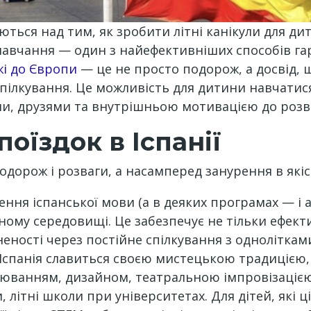
ються над тим, як зробити літні канікули для д
навчання — один з найефективніших способів га
жі до Європи
— це не просто подорож, а досвід, щ
пілкування. Це можливість для дитини навчатися
и, друзями та внутрішньою мотивацією до розв
оїздок в Іспанії
одорож і розваги, а насамперед занурення в які
ння іспанської мови (а в деяких програмах — і ан
ному середовищі. Це забезпечує не тільки ефект
еності через постійне спілкування з одноліткам
. Іспанія славиться своєю мистецькою традицією,
юванням, дизайном, театральною імпровізацією
 літні школи при університетах. Для дітей, які ц