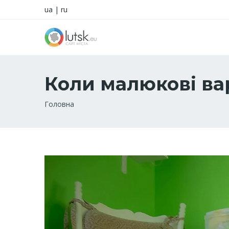
ua
|
ru
Коли малюкові ва
Рядок
Головна
навіґації