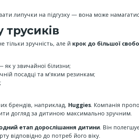
ати липучки на підгузку — вона може намагатися
 трусиків
не тільки зручність, але й
крок до більшої своб
 як у звичайної білизни;
чній посадці та м'яким резинкам;
;
них брендів, наприклад,
Huggies
. Компанія пропо
бити догляд за дитиною максимально зручним.
одний етап дорослішання дитини
. Він полегшу
ту відповідно до потреб його віку.