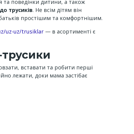
я та поведінки дитини, а також
 до трусиків
. Не всім дітям він
її батьків простішим та комфортнішим.
z/uz-uz/trusiklar
— в асортименті є
-трусики
повзати, вставати та робити перші
ійно лежати, доки мама застібає