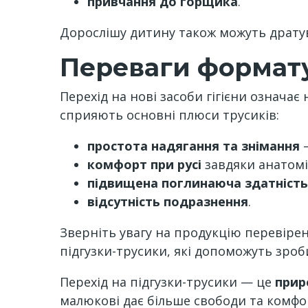
привчання до горщика
.
Дорослішу дитину також можуть дратув
Переваги формату
Перехід на нові засоби гігієни означає 
сприяють основні плюси трусиків:
простота надягання та знімання
—
комфорт при русі
завдяки анатомі
підвищена поглинаюча здатність
відсутність подразнення
.
Зверніть увагу на продукцію перевіре
підгузки-трусики, які допоможуть зро
Перехід на підгузки-трусики — це
прир
малюкові дає більше свободи та комфор