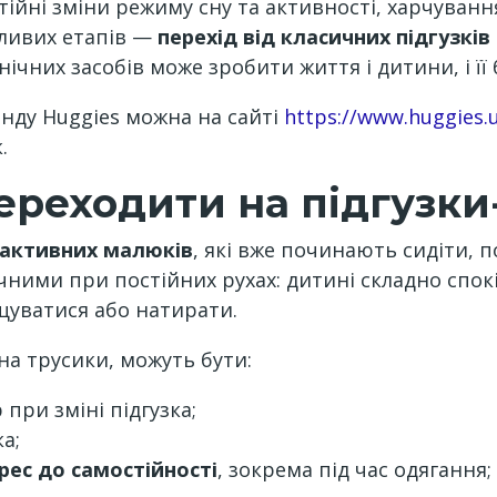
ійні зміни режиму сну та активності, харчуванн
жливих етапів —
перехід від класичних підгузків
єнічних засобів може зробити життя і дитини, і 
нду Huggies можна на сайті
https://www.huggies.u
.
переходити на підгузки
активних малюків
, які вже починають сидіти, 
чними при постійних рухах: дитині складно спок
іщуватися або натирати.
на трусики, можуть бути:
 при зміні підгузка;
а;
рес до самостійності
, зокрема під час одягання;