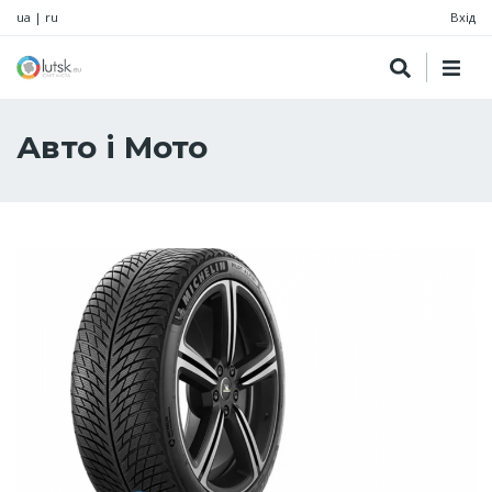
ua
|
ru
Вхід
Авто і Мото