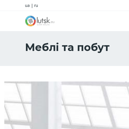
ua
|
ru
Меблі та побут