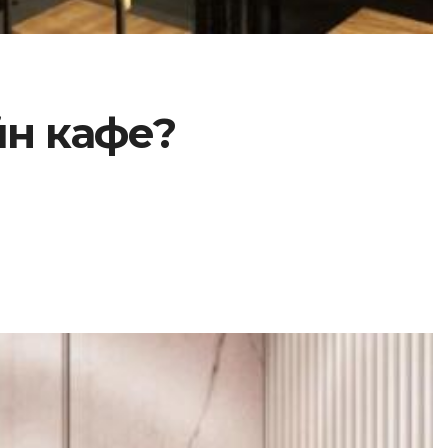
йн кафе?