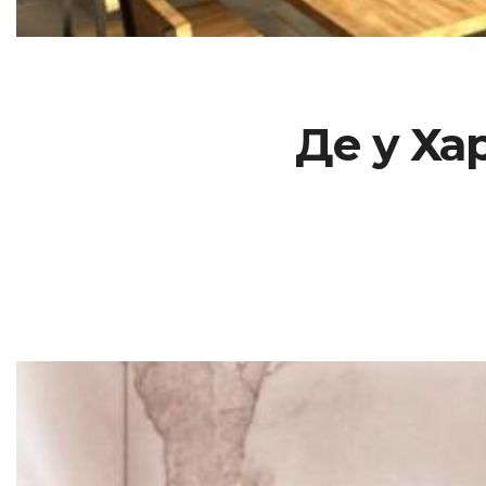
Де у Ха