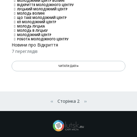
МОЛОДІЖНИЙ ЦЕНТР ВОЛИНІ
ВІДКРИТТЯ МОЛОДІЖНОГО ЦЕНТРУ
ЛУЦЬКИЙ МОЛОДІЖНИЙ ЦЕНТР
МОЛОДЬ ВОЛИНІ
ЩО ТАКЕ МОЛОДІЖНИЙ ЦЕНТР
КП МОЛОДІЖНИЙ ЦЕНТР
МОЛОДЬ ЛУЦЬКА
МОЛОДЬ В ЛУЦЬКУ
МОЛОДІЖНИЙ ЦЕНТР
РОБОТА МОЛОДІЖНОГО ЦЕНТРУ
Новини про Відкриття
7 переглядів
ЧИТАТИ ДАЛІ
Розбивка
на
‹‹
Сторінка 2
››
Попередня сторінка
Наступна сторінка
сторінки