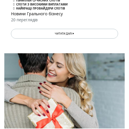
ГЕЙМПЛЕЙ СУЧАСНИХ СЛОТІВ
СЛОТИ З ВИСОКИМИ ВИПЛАТАМИ
НАЙКРАЩІ ПРОВАЙДЕРИ СЛОТІВ
Новини Грального бізнесу
20 переглядів
ЧИТАТИ ДАЛІ