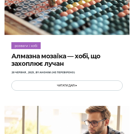
розваги і хобі
Алмазна мозаїка — хобі, що
захоплює лучан
20 ЧЕРВНЯ , 2025
,
BY
АНОНІМ (НЕ ПЕРЕВІРЕНО)
ЧИТАТИ ДАЛІ