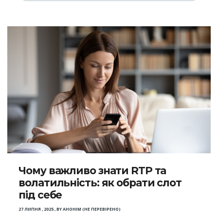
Чому важливо знати RTP та
волатильність: як обрати слот
під себе
27 ЛИПНЯ , 2025
,
BY
АНОНІМ (НЕ ПЕРЕВІРЕНО)