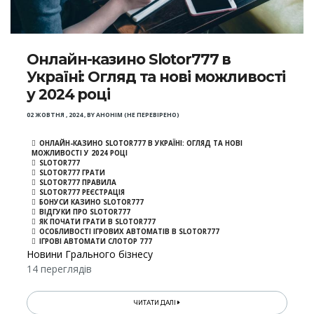
Онлайн-казино Slotor777 в
Україні: Огляд та нові можливості
у 2024 році
02 ЖОВТНЯ , 2024
,
BY
АНОНІМ (НЕ ПЕРЕВІРЕНО)
ОНЛАЙН-КАЗИНО SLOTOR777 В УКРАЇНІ: ОГЛЯД ТА НОВІ
МОЖЛИВОСТІ У 2024 РОЦІ
SLOTOR777
SLOTOR777 ГРАТИ
SLOTOR777 ПРАВИЛА
SLOTOR777 РЕЄСТРАЦІЯ
БОНУСИ КАЗИНО SLOTOR777
ВІДГУКИ ПРО SLOTOR777
ЯК ПОЧАТИ ГРАТИ В SLOTOR777
ОСОБЛИВОСТІ ІГРОВИХ АВТОМАТІВ В SLOTOR777
ІГРОВІ АВТОМАТИ СЛОТОР 777
Новини Грального бізнесу
14 переглядів
ЧИТАТИ ДАЛІ