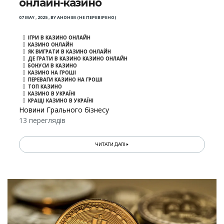
онлайн-казино
07 MAY , 2025
,
BY
АНОНІМ (НЕ ПЕРЕВІРЕНО)
ІГРИ В КАЗИНО ОНЛАЙН
КАЗИНО ОНЛАЙН
ЯК ВИГРАТИ В КАЗИНО ОНЛАЙН
ДЕ ГРАТИ В КАЗИНО КАЗИНО ОНЛАЙН
БОНУСИ В КАЗИНО
КАЗИНО НА ГРОШІ
ПЕРЕВАГИ КАЗИНО НА ГРОШІ
ТОП КАЗИНО
КАЗИНО В УКРАЇНІ
КРАЩІ КАЗИНО В УКРАЇНІ
Новини Грального бізнесу
13 переглядів
ЧИТАТИ ДАЛІ