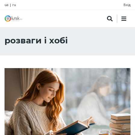
ua
|
ru
Вхід
розваги і хобі