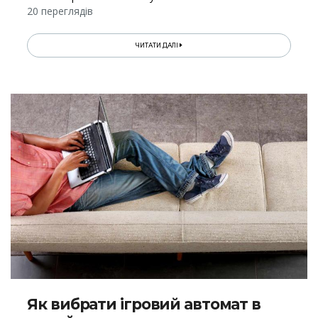
20 переглядів
ЧИТАТИ ДАЛІ
Як вибрати ігровий автомат в