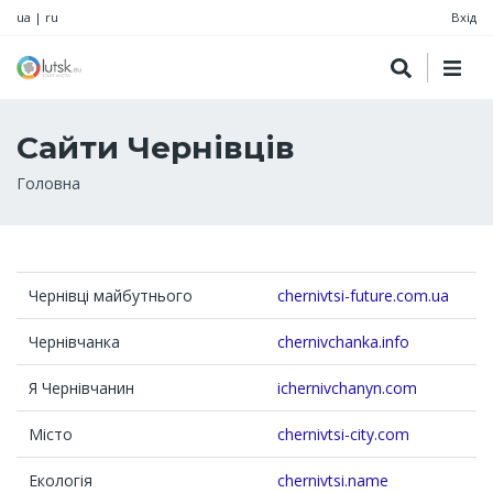
ua
|
ru
Вхід
Сайти Чернівців
Рядок
Головна
навіґації
Чернівці майбутнього
chernivtsi-future.com.ua
Чернівчанка
chernivchanka.info
Я Чернівчанин
ichernivchanyn.com
Місто
chernivtsi-city.com
Екологія
chernivtsi.name