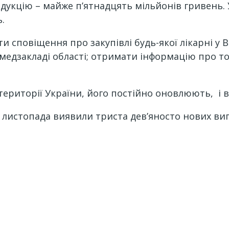
укцію – майже п’ятнадцять мільйонів гривень. 
.
и сповіщення про закупівлі будь-якої лікарні у 
едзакладі області; отримати інформацію про то
 території України, його постійно оновлюють, і 
е листопада виявили триста дев’яносто нових ви