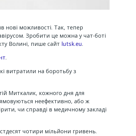
в нові можливості. Так, тепер
вірусом. Зробити це можна у чат-боті
нкту Волині, пише сайт
lutsk.eu
.
нт
.
кі витратили на боротьбу з
ргій Миткалик, кожного дня для
рямовуються неефективно, або ж
ірити, чи справді в медичному закладі
шістдесят чотири мільйони гривень.