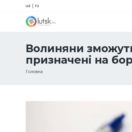
ua
|
ru
Волиняни зможуть 
призначені на бор
Рядок
Головна
навіґації