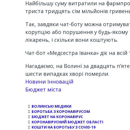
Найбільшу суму витратили на фармпрод
триста тридцять сім мільйонів гривень
Так, завдяки чат-боту можна отримуват
корупцію або порушення у будь-якому м
лікарень, і скільки вони коштують.
Чат-бот «Медсестра Іванка» діє на всій
Нагадаємо, на Волині за двадцять п’ят
шести випадках хворі померли.
Новини Інновацій
Бюджет міста
ВОЛИНСЬКІ МЕДИКИ
БОРОТЬБА З КОРОНАВІРУСОМ
БЮДЖЕТ НА КОРОНАВІРУС
КОРОНАВІРУСНИЙ БЮДЖЕТ ОБЛАСТІ
КОШТИ НА БОРОТЬБУ З COVID-19