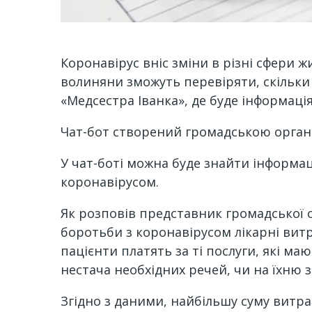
Коронавірус вніс зміни в різні сфери ж
волиняни зможуть перевіряти, скільки
«Медсестра Іванка», де буде інформація
Чат-бот створений громадською орган
У чат-боті можна буде знайти інформац
коронавірусом.
Як розповів представник громадської о
боротьби з коронавірусом лікарні вит
пацієнти платять за ті послуги, які м
нестача необхідних речей, чи на їхню 
Згідно з даними, найбільшу суму витра