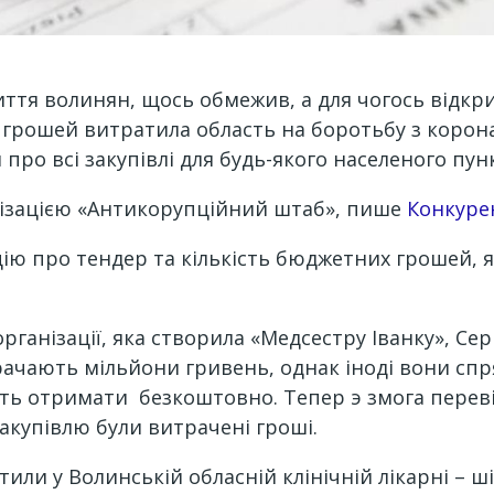
иття волинян, щось обмежив, а для чогось відкри
 грошей витратила область на боротьбу з корона
 про всі закупівлі для будь-якого населеного пу
ізацією «Антикорупційний штаб», пише
Конкуре
ію про тендер та кількість бюджетних грошей, я
рганізації, яка створила «Медсестру Іванку», Се
рачають мільйони гривень, однак іноді вони сп
ають отримати безкоштовно. Тепер э змога перев
закупівлю були витрачені гроші.
тили у Волинській обласній клінічній лікарні – 