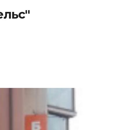
ельс"