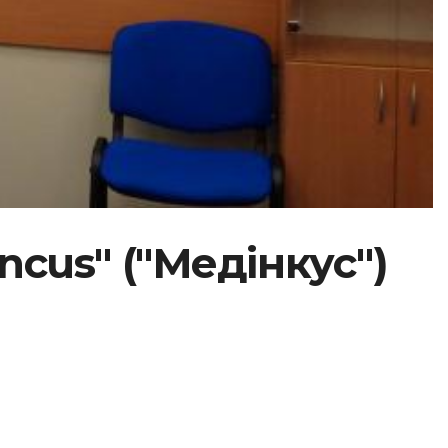
cus" ("Медінкус")