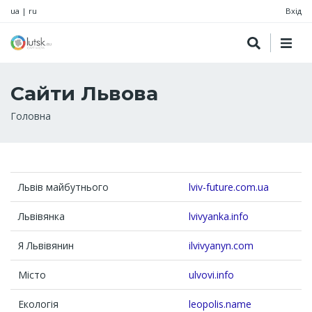
ua
|
ru
Вхід
Сайти Львова
Рядок
Головна
навіґації
Львів майбутнього
lviv-future.com.ua
Львівянка
lvivyanka.info
Я Львівянин
ilvivyanyn.com
Місто
ulvovi.info
Екологія
leopolis.name