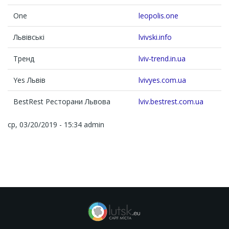
One
leopolis.one
Львівські
lvivski.info
Тренд
lviv-trend.in.ua
Yes Львів
lvivyes.com.ua
BestRest Ресторани Львова
lviv.bestrest.com.ua
ср, 03/20/2019 - 15:34
admin