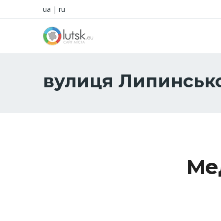
ua
|
ru
вулиця Липинськ
Ме