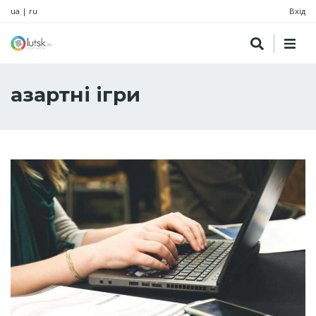
ua
|
ru
Вхід
азартні ігри