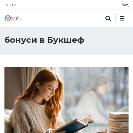
ua
|
ru
Вхід
бонуси в Букшеф