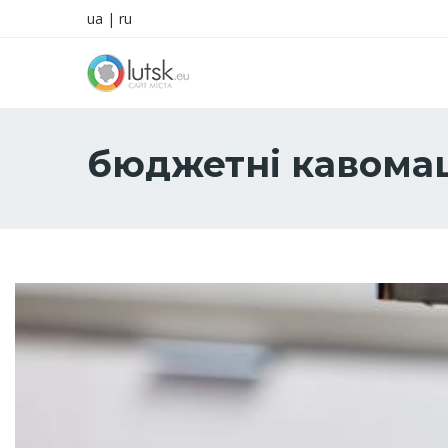
ua
|
ru
бюджетні кавом