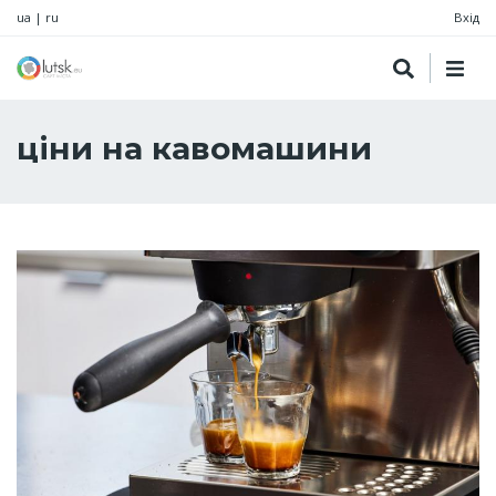
ua
|
ru
Вхід
ціни на кавомашини