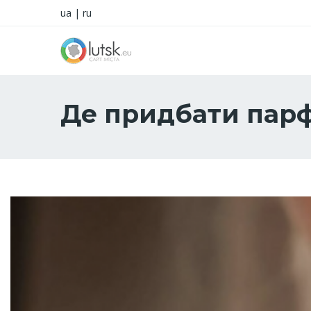
ua
|
ru
Де придбати парф