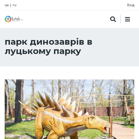
ua
|
ru
Вхід
парк динозаврів в
луцькому парку