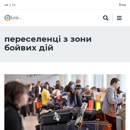
ua
|
ru
Вхід
переселенці з зони
бойвих дій