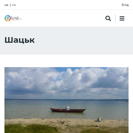
ua
|
ru
Вхід
Шацьк