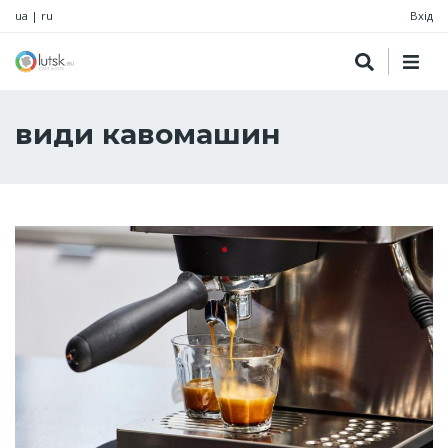
ua
|
ru
Вхід
види кавомашин