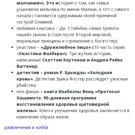
молчания»). Это и
стория о том, как семья
усыновила мальчика по имени Малахи, а тот с самого
начала становится одержимым своей приемной
сестрой Оливией;
любимая классика – Дж. Стейнбек «Зима тревоги
нашей» (жизнь в США после Второй мировой,
моральные принципы и стремление к богатству):
ужастики –
«Дружелюбное лицо» (
10 часть серии
«
Ужастики Фазбера»).
Три жуткие истории,
написанные
Скоттом Коутоном и Андреа Рейнс
Ваггенер;
детектив – роман Р. Брындзы «Холодная
кровь».
Детектив Эрика Фостер расследует ужасные
убийства;
нон-фикшн
– книга Изабеллы Венц «Протокол
Хашимото. 90-дневная программа
восстановления здоровья щитовидной
железы»
. Ключ к улучшению здоровья заключается в
изменении образа жизни.
Channel
развлечения и хобби