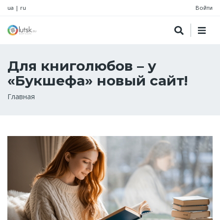
ua
|
ru
Войти
Для книголюбов – у
«Букшефа» новый сайт!
Строка
Главная
навигации