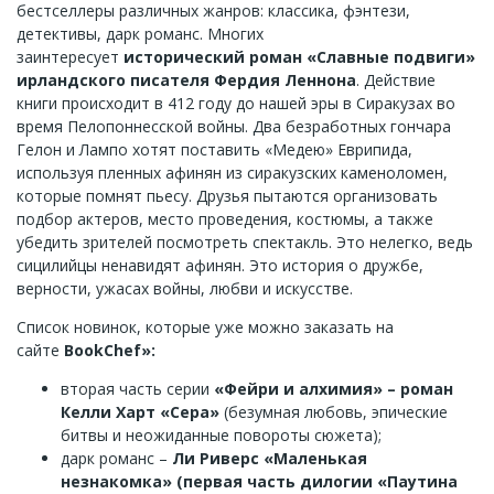
бестселлеры различных жанров: классика, фэнтези,
детективы, дарк романс. Многих
заинтересует
исторический роман «Славные подвиги»
ирландского писателя Фердия Леннона
. Действие
книги происходит в 412 году до нашей эры в Сиракузах во
время Пелопоннесской войны. Два безработных гончара
Гелон и Лампо хотят поставить «Медею» Еврипида,
используя пленных афинян из сиракузских каменоломен,
которые помнят пьесу. Друзья пытаются организовать
подбор актеров, место проведения, костюмы, а также
убедить зрителей посмотреть спектакль. Это нелегко, ведь
сицилийцы ненавидят афинян. Это история о дружбе,
верности, ужасах войны, любви и искусстве.
Список новинок, которые уже можно заказать на
сайте
BookChef»:
вторая часть серии
«Фейри и алхимия» – роман
Келли Харт «Сера»
(безумная любовь, эпические
битвы и неожиданные повороты сюжета);
дарк романс –
Ли Риверс «Маленькая
незнакомка» (первая часть дилогии «Паутина