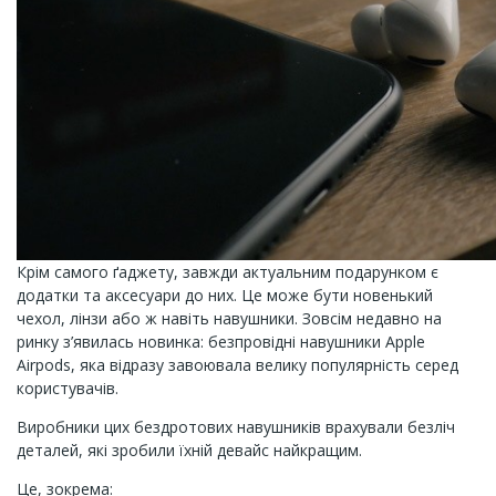
Крім самого ґаджету, завжди актуальним подарунком є
додатки та аксесуари до них. Це може бути новенький
чехол, лінзи або ж навіть навушники. Зовсім недавно на
ринку з’явилась новинка: безпровідні навушники Apple
Airpods, яка відразу завоювала велику популярність серед
користувачів.
Виробники цих бездротових навушників врахували безліч
деталей, які зробили їхній девайс найкращим.
Це, зокрема: