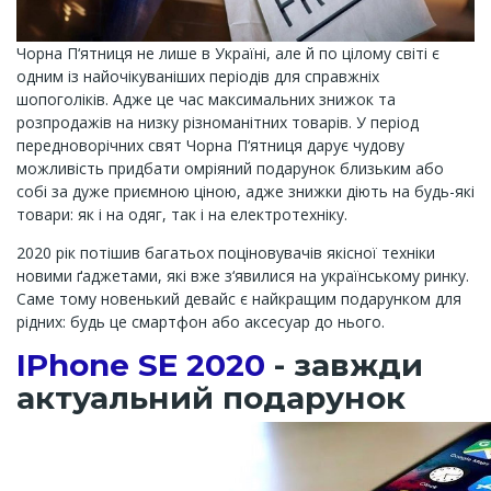
Чорна П‘ятниця не лише в Україні, але й по цілому світі є
одним із найочікуваніших періодів для справжніх
шопоголіків. Адже це час максимальних знижок та
розпродажів на низку різноманітних товарів. У період
передноворічних свят Чорна П‘ятниця дарує чудову
можливість придбати омріяний подарунок близьким або
собі за дуже приємною ціною, адже знижки діють на будь-які
товари: як і на одяг, так і на електротехніку.
2020 рік потішив багатьох поціновувачів якісної техніки
новими ґаджетами, які вже з‘явилися на українському ринку.
Саме тому новенький девайс є найкращим подарунком для
рідних: будь це смартфон або аксесуар до нього.
IPhone SE 2020
- завжди
актуальний подарунок