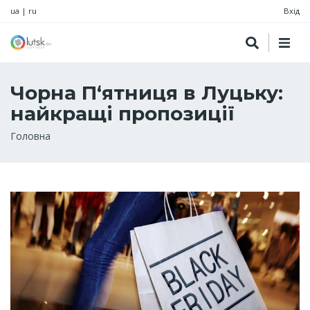
ua
|
ru
Вхід
Чорна П‘ятниця в Луцьку:
найкращі пропозиції
Рядок
Головна
навіґації