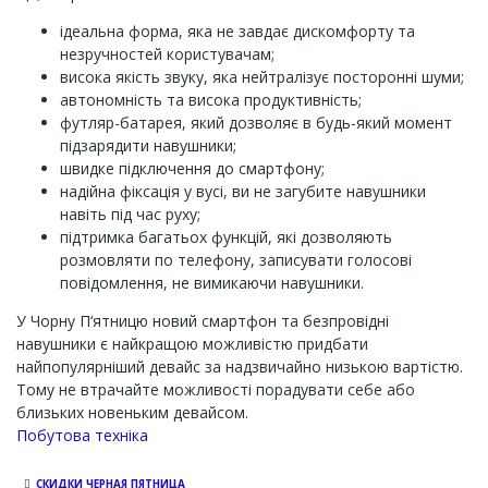
ідеальна форма, яка не завдає дискомфорту та
незручностей користувачам;
висока якість звуку, яка нейтралізує посторонні шуми;
автономність та висока продуктивність;
футляр-батарея, який дозволяє в будь-який момент
підзарядити навушники;
швидке підключення до смартфону;
надійна фіксація у вусі, ви не загубите навушники
навіть під час руху;
підтримка багатьох функцій, які дозволяють
розмовляти по телефону, записувати голосові
повідомлення, не вимикаючи навушники.
У Чорну П‘ятницю новий смартфон та безпровідні
навушники є найкращою можливістю придбати
найпопулярніший девайс за надзвичайно низькою вартістю.
Тому не втрачайте можливості порадувати себе або
близьких новеньким девайсом.
Channel
Побутова техніка
СКИДКИ ЧЕРНАЯ ПЯТНИЦА