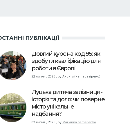
ОСТАННІ ПУБЛІКАЦІЇ
Довгий курс на код 95: як
здобути кваліфікацію для
роботи в Європі
22 липня , 2026
,
by
Анонім (не перевірено)
Луцька дитяча залізниця -
історія та доля: чи поверне
місто унікальне
надбання?
02 липня , 2026
,
by
Marianna Semerenko