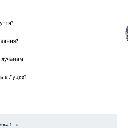
уття?
ювання?
и лучанам
ь в Луцке?
інка 1
››
Наступна сторінка