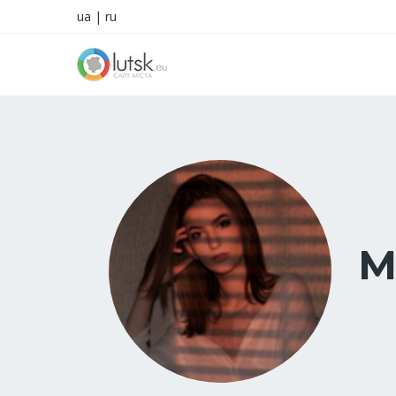
ua
|
ru
M