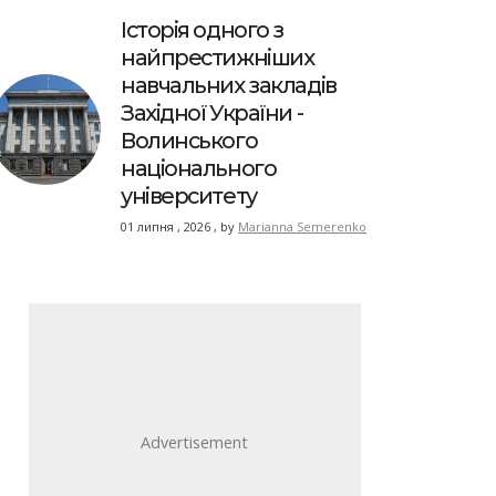
Історія одного з
найпрестижніших
навчальних закладів
Західної України -
Волинського
національного
університету
01 липня , 2026
,
by
Marianna Semerenko
Advertisement