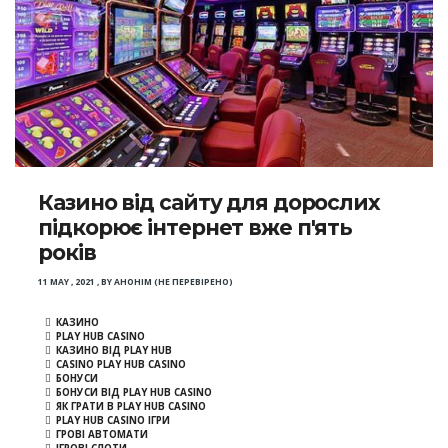
Казино від сайту для дорослих
підкорює інтернет вже п'ять
років
11 MAY , 2021
,
BY
АНОНІМ (НЕ ПЕРЕВІРЕНО)
КАЗИНО
PLAY HUB CASINO
КАЗИНО ВІД PLAY HUB
CASINO PLAY HUB CASINO
БОНУСИ
БОНУСИ ВІД PLAY HUB CASINO
ЯК ГРАТИ В PLAY HUB CASINO
PLAY HUB CASINO ІГРИ
ГРОВІ АВТОМАТИ