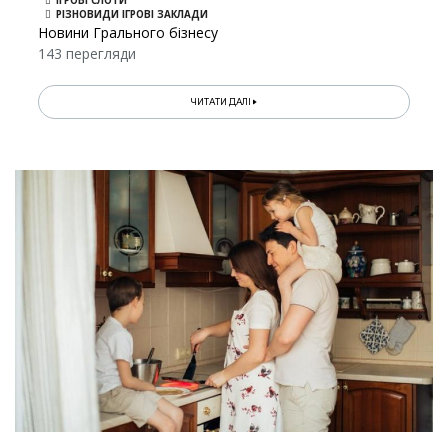
ІГРОВІ СЛОТИ
РІЗНОВИДИ ІГРОВІ ЗАКЛАДИ
Новини Грального бізнесу
143 перегляди
ЧИТАТИ ДАЛІ