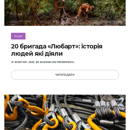
Інше
20 бригада «Любарт»: історія
людей які діяли
21 ЖОВТНЯ , 2025
,
BY
АНОНІМ (НЕ ПЕРЕВІРЕНО)
ЧИТАТИ ДАЛІ