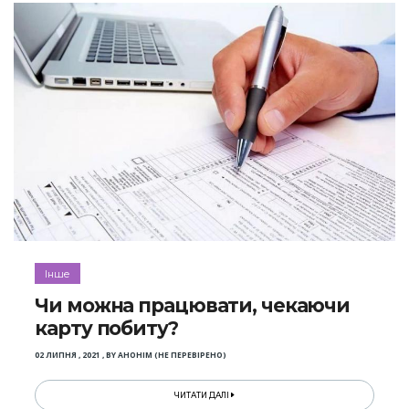
Інше
Чи можна працювати, чекаючи
карту побиту?
02 ЛИПНЯ , 2021
,
BY
АНОНІМ (НЕ ПЕРЕВІРЕНО)
ЧИТАТИ ДАЛІ