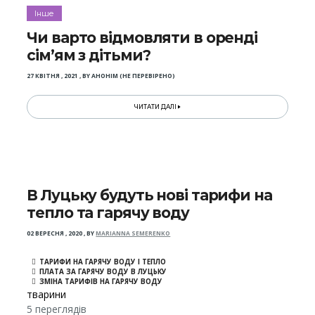
Інше
Чи варто відмовляти в оренді
сім’ям з дітьми?
27 КВІТНЯ , 2021
,
BY
АНОНІМ (НЕ ПЕРЕВІРЕНО)
ЧИТАТИ ДАЛІ
В Луцьку будуть нові тарифи на
тепло та гарячу воду
02 ВЕРЕСНЯ , 2020
,
BY
MARIANNA SEMERENKO
ТАРИФИ НА ГАРЯЧУ ВОДУ І ТЕПЛО
ПЛАТА ЗА ГАРЯЧУ ВОДУ В ЛУЦЬКУ
ЗМІНА ТАРИФІВ НА ГАРЯЧУ ВОДУ
тварини
5 переглядів