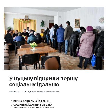
У Луцьку відкрили першу
соціальну їдальню
16 ЛЮТОГО , 2022
,
BY
MARIANNA SEMERENKO
ПЕРША СОЦІАЛЬНА ЇДАЛЬНЯ
СОЦІАЛЬНА ЇДАЛЬНЯ В ЛУЦЬКУ