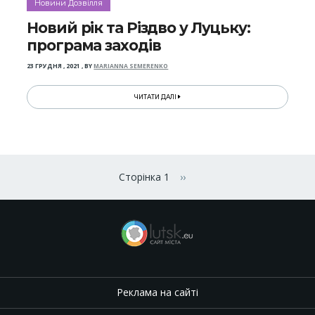
Новини Дозвілля
Новий рік та Різдво у Луцьку:
програма заходів
23 ГРУДНЯ , 2021
,
BY
MARIANNA SEMERENKO
ЧИТАТИ ДАЛІ
Розбивка
на
Сторінка 1
››
Наступна сторінка
сторінки
Реклама на сайті