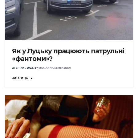
Як у Луцьку працюють патрульні
«фантоми»?
27 СІЧНЯ , 2022
,
BY
MARIANNA SEMERENKO
ЧИТАТИ ДАЛІ