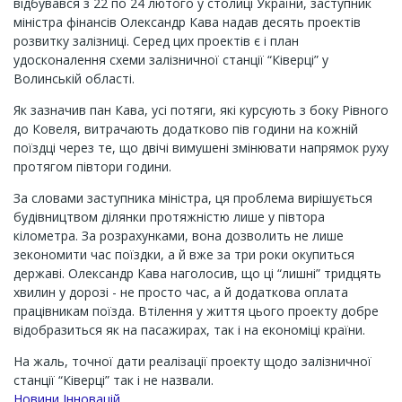
відбувався з 22 по 24 лютого у столиці України, заступник
міністра фінансів Олександр Кава надав десять проектів
розвитку залізниці. Серед цих проектів є і план
удосконалення схеми залізничної станції “Ківерці” у
Волинській області.
Як зазначив пан Кава, усі потяги, які курсують з боку Рівного
до Ковеля, витрачають додатково пів години на кожній
поїздці через те, що двічі вимушені змінювати напрямок руху
протягом півтори години.
За словами заступника міністра, ця проблема вирішується
будівництвом ділянки протяжністю лише у півтора
кілометра. За розрахунками, вона дозволить не лише
зекономити час поїздки, а й вже за три роки окупиться
державі. Олександр Кава наголосив, що ці “лишні” тридцять
хвилин у дорозі - не просто час, а й додаткова оплата
працівникам поїзда. Втілення у життя цього проекту добре
відобразиться як на пасажирах, так і на економіці країни.
На жаль, точної дати реалізації проекту щодо залізничної
станції “Ківерці” так і не назвали.
Новини Інновацій