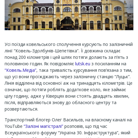
Усі поїзди ковельського сполучення курсують по залізничній
лінії “Ковель-Здолбунів-Шепетівка”. Її довжина складає
понад 200 кілометрів і цей шлях потяги долають за п’ять з
половиною годин. Як повідомляє
lutsk.eu
з посиланням на
“Ковель.Медіа”
, така тривалість курсування пов’язана з тим,
що усі вони проїжджають через залізничну станцію “Луцьк”.
Лінія відділена від основної аж на тринадцять кілометрів. Це
означає, що потяги роблять додаткове коло, яке займає
цілу годину, адже у Ківерцях вони стоять двадцять хвилин,
після, відправляються знову до обласного центру та
розвертаються.
Транспортний блогер Олег Васильєв, на власному каналі на
YouTube
“Залізні магістралі”
розповів, що під час
Всеукраїнського форуму “Україна 30. Інфраструктура”, який