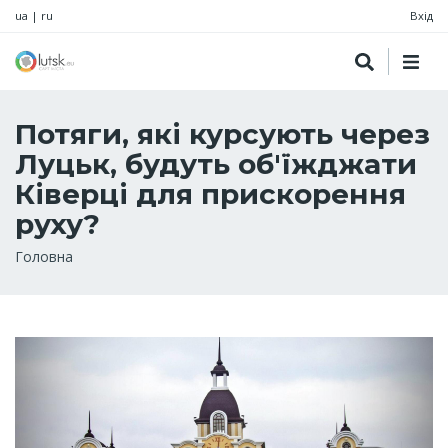
ua
|
ru
Вхід
Потяги, які курсують через
Луцьк, будуть об'їжджати
Ківерці для прискорення
руху?
Рядок
Головна
навіґації