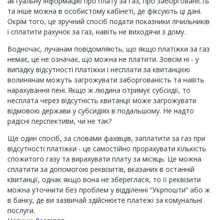
актуальну інформацію про плату за газ, про заборгованість
та інше можна в особистому кабінеті, де фіксують ці дані.
Окрім того, це зручний спосіб подати показники лічильників
і сплатити рахунок за газ, навіть не виходячи з дому.
Водночас, лучанам повідомляють, що якщо платіжки за газ
немає, це не означає, що можна не платити. Зовсім ні - у
випадку відсутності платіжки і несплати за квитанцією
волинянам можуть загрожувати заборгованість та навіть
нарахування пені. Якщо ж людина отримує субсидії, то
несплата через відсутність квитанції може загрожувати
відмовою держави у субсидіях в подальшому. Не надто
радісні перспективи, чи не так?
Ще один спосіб, за словами фахівців, заплатити за газ при
відсутності платіжки - це самостійно прорахувати кількість
спожитого газу та вирахувати плату за місяць. Це можна
сплатити за допомогою реквізитів, вказаних в останній
квитанції, однак якщо вона не збереглася, то її реквізити
можна уточнити без проблем у відділенні “Укрпошти” або ж
в банку, де ви зазвичай здійснюєте платежі за комунальні
послуги.