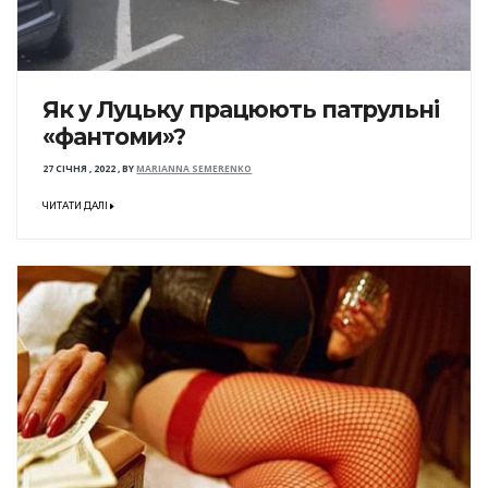
Як у Луцьку працюють патрульні
«фантоми»?
27 СІЧНЯ , 2022
,
BY
MARIANNA SEMERENKO
ЧИТАТИ ДАЛІ