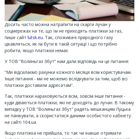
Досить часто можна натрапити на скарги лучан у
соцмережах на те, що їм не приходять платіжки за газ,
пише сайт
lutsk.eu
. Так, споживачі природного газу
цікавляться, як їм бути в такій ситуації і що потрібно
робити, якщо платіжки немає.
У ТОВ “Волиньгаз Збут” нам дали відповідь на це питання:
“Ми відсилаємо рахунки кожного місяця всім користувачам.
Інше питання - ми не можемо вслідкувати за тим, щоб всі
платіжки доставили адресатам”.
Так, платіжки нараховуються всім, зовсім інше питання -
куди діваються платіжки, які не доходять до лучан. В такому
випадку у ТОВ “Волиньгаз Збут” радять мешканцям Луцька
не панікувати, а скористатися даними особистого кабінету
на сайті 104.ua.
Якщо платіжка не прийшла, то так чи інакше отримати