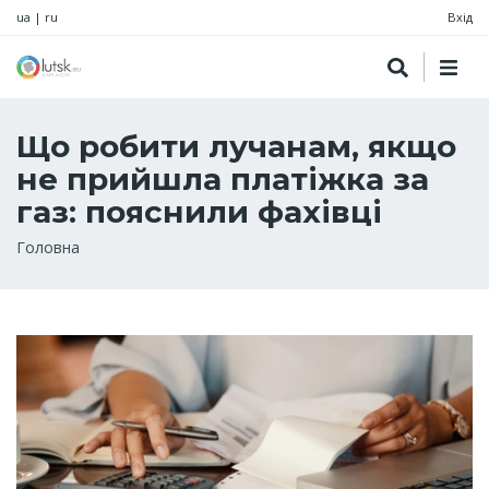
ua
|
ru
Вхід
Що робити лучанам, якщо
не прийшла платіжка за
газ: пояснили фахівці
Рядок
Головна
навіґації